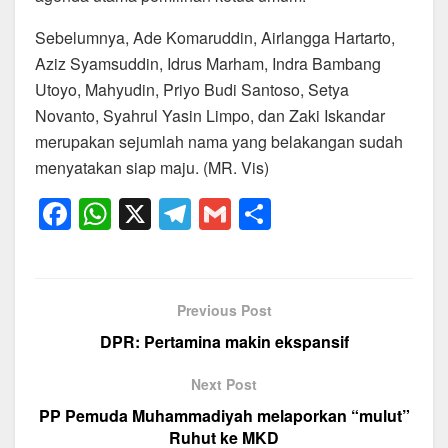
Sebelumnya, Ade Komaruddin, Airlangga Hartarto,
Aziz Syamsuddin, Idrus Marham, Indra Bambang
Utoyo, Mahyudin, Priyo Budi Santoso, Setya
Novanto, Syahrul Yasin Limpo, dan Zaki Iskandar
merupakan sejumlah nama yang belakangan sudah
menyatakan siap maju. (MR. Vis)
F
W
X
T
G
S
a
h
el
m
h
c
at
e
ail
ar
e
s
gr
e
Previous Post
b
A
a
DPR: Pertamina makin ekspansif
o
p
m
Next Post
o
p
PP Pemuda Muhammadiyah melaporkan “mulut”
k
Ruhut ke MKD