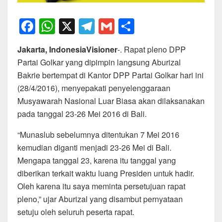
F
W
X
T
G
S
a
h
el
m
h
Jakarta, IndonesiaVisioner
-. Rapat pleno DPP
c
at
e
ail
ar
Partai Golkar yang dipimpin langsung Aburizal
e
s
gr
e
Bakrie bertempat di Kantor DPP Partai Golkar hari ini
b
A
a
(28/4/2016), menyepakati penyelenggaraan
o
p
m
Musyawarah Nasional Luar Biasa akan dilaksanakan
pada tanggal 23-26 Mei 2016 di Bali.
o
p
k
“Munaslub sebelumnya ditentukan 7 Mei 2016
kemudian diganti menjadi 23-26 Mei di Bali.
Mengapa tanggal 23, karena itu tanggal yang
diberikan terkait waktu luang Presiden untuk hadir.
Oleh karena itu saya meminta persetujuan rapat
pleno,” ujar Aburizal yang disambut pernyataan
setuju oleh seluruh peserta rapat.