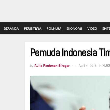
BERANDA
PERISTIWA
POLHUM
EKONOMI
VIDEO
ENT
Pemuda Indonesia Ti
by
Aulia Rachman Siregar
April 4, 2016
in
HUK