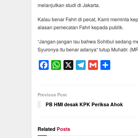
melanjutkan studi di Jakarta.
Kalau benar Fahri di pecat, Kami meminta 
alasan pemecatan Fahri kepada publik.
“Jangan-jangan isu bahwa Sohibul sedang 
Syuronya itu benar adanya” tutup Muhatir. (MR
F
W
X
T
G
S
a
h
el
m
h
c
at
e
ail
ar
e
s
gr
e
Previous Post
b
A
a
PB HMI desak KPK Periksa Ahok
o
p
m
o
p
Related
Posts
k