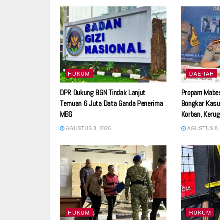
HUKUM
DAERAH
DPR Dukung BGN Tindak Lanjut
Propam Mabes
Temuan 6 Juta Data Ganda Penerima
Bongkar Kasus
MBG
Korban, Kerugi
AGUSTUS 8, 2026
AGUSTUS 8, 
HUKUM
HUKUM