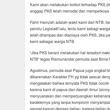
Kami akan melakukan boikot terhadap PKS jika
anggap PKS telah menodai dan memperkosa de
Fahri Hamzah adalah wakil kami dari NTB, be
pemilu Legislatif lalu, tentu kami sebagi w
telah dirampas dan dianiaya oleh PKS, jika p
kami sebagai warga NTB.
“Jika PKS berani melakukan hal tersebut mak
NTB” tegas Rismunandar pemuda asal Bima
Agustinus, pemuda asal Papua juga angkat b
dikarenakan Karakter FH yg tidak sesuai de
mengatakan bahwa ternyata PKS tidak cocok me
karena kami di papua dan daerah timur lainn
menyuarakan dan memperjuangkan kebenaran.
karakternya yang tanpa kompromi menyampaika
sangat kagum dengan beliau, karena beliau t