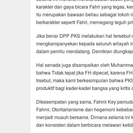
b
A
a
karakter dan gaya bicara Fahri yang tegas, ke
o
p
m
itu merupakan bawaan beliau sebagai tokoh
berkarakter seperti Fahri, memegang teguh pr
o
p
k
Jika benar DPP PKS melakukan hal tersebut 
mengkampanyekan kepada seluruh wilayah i
dalam pemilu mendatang. Demikian diungka
Hal senada juga disampaikan oleh Muhammad
bahwa Tidak tepat jika FH dipecat, karena F
trsebut, maka kami berkesimpulan bahwa PKS a
produktif bagi kader-kader bangsa yang kritis
Dikesempatan yang sama, Fahmi Key pemuda
Fahmi, Otoritarianisme dan hegemoni kebeba
menjadi musuh bersama. Dimana selama ini 
dan konsisten dalam berbicara melawan ketid