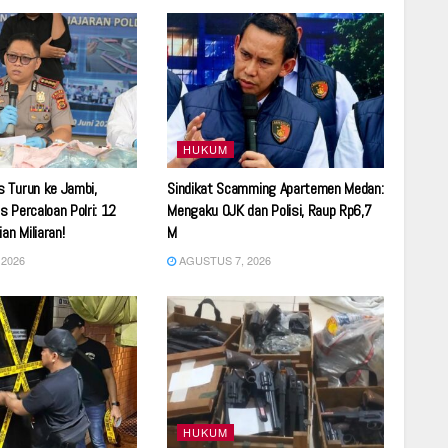
HUKUM
 Turun ke Jambi,
Sindikat Scamming Apartemen Medan:
 Percaloan Polri: 12
Mengaku OJK dan Polisi, Raup Rp6,7
an Miliaran!
M
2026
AGUSTUS 7, 2026
HUKUM