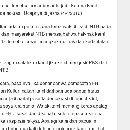
 hal tersebut benar-benar terjadi. Karena kami
mokrasi. Ucapnya di jakrta (4/4/2016)
liau adalah peraih suara terbanyak di Dapil NTB pada
arga dan masyarakat NTB merasa bahwa hak-hak kami
artai tersebut berani mengkekang hak dan kedaulatan
a jangan salahkan kami jika kami mengusir PKS dari
 NTB.
icara, pasalnya jika benar bahwa pemecatan FH
ngan Kultur makan kami dari pamuda papua harus
njadi partai peserta demokrasi di republik ini,
ya saya kira sama. Watak kami memang keras apalagi
 FH disukai dan dikenal diseluruh papua karena
n aspirasi rakyat. Apalagi kami dari papua ini
elah beberapa kali datang menjenguk kami, melihat