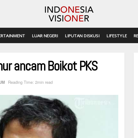
ERTAINMENT
LUAR NEGERI
LIPUTAN DISKUSI
LIFESTYLE
R
mur ancam Boikot PKS
UM
Reading Time: 2min read