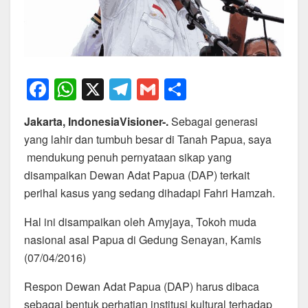
F
W
X
T
G
S
a
h
el
m
h
Jakarta, IndonesiaVisioner-.
Sebagai generasi
c
at
e
ail
ar
yang lahir dan tumbuh besar di Tanah Papua, saya
e
s
gr
e
mendukung penuh pernyataan sikap yang
b
A
a
disampaikan Dewan Adat Papua (DAP) terkait
o
p
m
perihal kasus yang sedang dihadapi Fahri Hamzah.
o
p
Hal ini disampaikan oleh Amyjaya, Tokoh muda
k
nasional asal Papua di Gedung Senayan, Kamis
(07/04/2016)
Respon Dewan Adat Papua (DAP) harus dibaca
sebagai bentuk perhatian institusi kultural terhadap