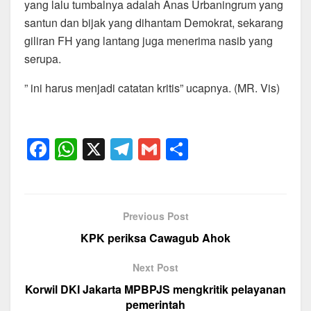
yang lalu tumbalnya adalah Anas Urbaningrum yang
santun dan bijak yang dihantam Demokrat, sekarang
giliran FH yang lantang juga menerima nasib yang
serupa.
” ini harus menjadi catatan kritis” ucapnya. (MR. Vis)
F
W
X
T
G
S
a
h
el
m
h
c
at
e
ail
ar
e
s
gr
e
Previous Post
b
A
a
KPK periksa Cawagub Ahok
o
p
m
Next Post
o
p
Korwil DKI Jakarta MPBPJS mengkritik pelayanan
k
pemerintah